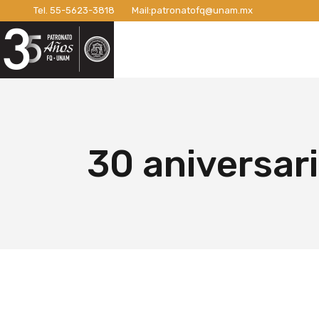
Tel.
55-5623-3818
Mail:
patronatofq@unam.mx
Razón de ser del Patronato
Introdu
Nuestro Patronato
Lo
Manifiesto
Campaña
Consejo Directivo
¡Conexi
Patronos Fundadores
Apoyos 
Razón de ser del Patronato
In
Asociados
Campaña
Manifiesto
Ca
30 aniversar
Miembros Activos
Campaña
Consejo Directivo
¡C
Informes de Gestión
Campaña 
Patronos Fundadores
Ap
Campañ
Asociados
Ca
Nuevo E
Miembros Activos
Ca
Informes de Gestión
Ca
Ca
Nu